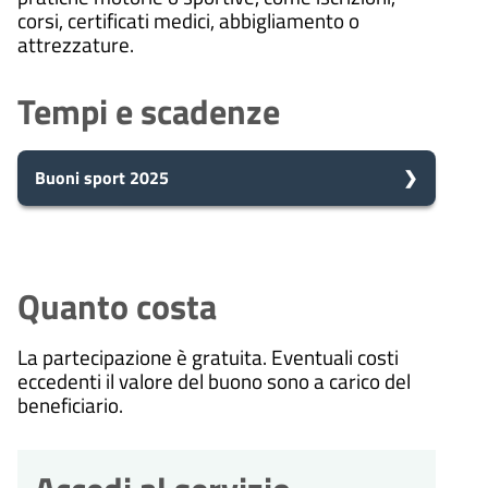
corsi, certificati medici, abbigliamento o
attrezzature.
Tempi e scadenze
Buoni sport 2025
5
Presa in carico
Dopo aver presentato la tua
giorni
richiesta, il comune avvia il
Quanto costa
procedimento e prenderà in carico
la tua domanda in 5 giorni.
La partecipazione è gratuita. Eventuali costi
eccedenti il valore del buono sono a carico del
beneficiario.
10
Eventuale richiesta di
integrazioni
giorni
Durante l'istruttoria, potrebbero