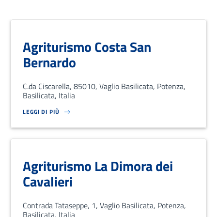
Agriturismo Costa San
Bernardo
C.da Ciscarella, 85010, Vaglio Basilicata, Potenza,
Basilicata, Italia
LEGGI DI PIÙ
SU LOREM IPSUM DOLOR SIT AMET, CONSECTETUR ADIPISCING EL
Agriturismo La Dimora dei
Cavalieri
Contrada Tataseppe, 1, Vaglio Basilicata, Potenza,
Basilicata, Italia