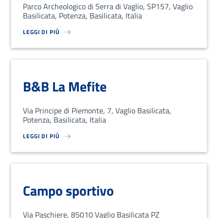
Parco Archeologico di Serra di Vaglio, SP157, Vaglio
Basilicata, Potenza, Basilicata, Italia
LEGGI DI PIÙ
SU LOREM IPSUM DOLOR SIT AMET, CONSECTETUR ADIPISCING EL
B&B La Mefite
Via Principe di Piemonte, 7, Vaglio Basilicata,
Potenza, Basilicata, Italia
LEGGI DI PIÙ
SU LOREM IPSUM DOLOR SIT AMET, CONSECTETUR ADIPISCING EL
Campo sportivo
Via Paschiere, 85010 Vaglio Basilicata PZ