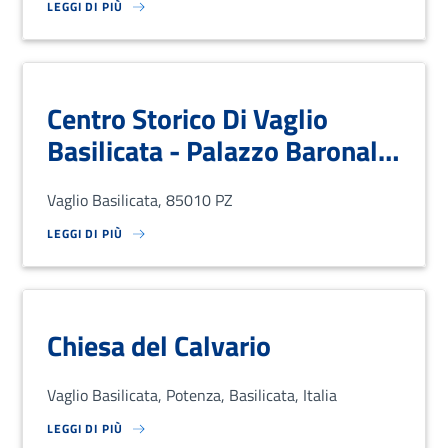
LEGGI DI PIÙ
SU LOREM IPSUM DOLOR SIT AMET, CONSECTETUR ADIPISCING EL
Centro Storico Di Vaglio
Basilicata - Palazzo Baronale,
“Spourt” E Porta Vecchia.
Vaglio Basilicata, 85010 PZ
LEGGI DI PIÙ
SU LOREM IPSUM DOLOR SIT AMET, CONSECTETUR ADIPISCING EL
Chiesa del Calvario
Vaglio Basilicata, Potenza, Basilicata, Italia
LEGGI DI PIÙ
SU LOREM IPSUM DOLOR SIT AMET, CONSECTETUR ADIPISCING EL