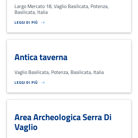
Largo Mercato 18, Vaglio Basilicata, Potenza,
Basilicata, Italia
LEGGI DI PIÙ
SU LOREM IPSUM DOLOR SIT AMET, CONSECTETUR ADIPISCING EL
Antica taverna
Vaglio Basilicata, Potenza, Basilicata, Italia
LEGGI DI PIÙ
SU LOREM IPSUM DOLOR SIT AMET, CONSECTETUR ADIPISCING EL
Area Archeologica Serra Di
Vaglio