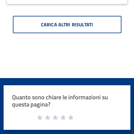
CARICA ALTRI RISULTATI
Quanto sono chiare le informazioni su
questa pagina?
Valuta da 1 a 5 stelle la pagina
Valuta 1 stelle su 5
Valuta 2 stelle su 5
Valuta 3 stelle su 5
Valuta 4 stelle su 5
Valuta 5 stelle su 5