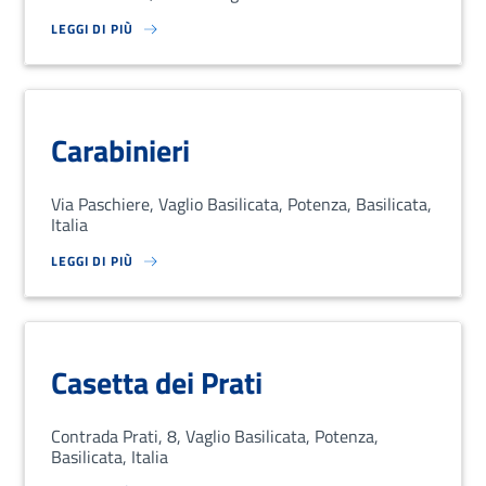
LEGGI DI PIÙ
SU LOREM IPSUM DOLOR SIT AMET, CONSECTETUR ADIPISCING EL
Carabinieri
Via Paschiere, Vaglio Basilicata, Potenza, Basilicata,
Italia
LEGGI DI PIÙ
SU LOREM IPSUM DOLOR SIT AMET, CONSECTETUR ADIPISCING EL
Casetta dei Prati
Contrada Prati, 8, Vaglio Basilicata, Potenza,
Basilicata, Italia