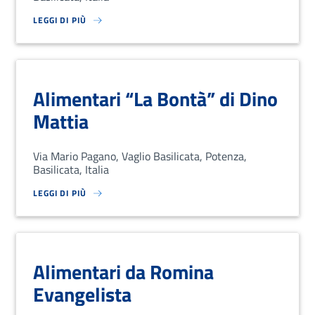
LEGGI DI PIÙ
SU LOREM IPSUM DOLOR SIT AMET, CONSECTETUR ADIPISCING EL
Alimentari “La Bontà” di Dino
Mattia
Via Mario Pagano, Vaglio Basilicata, Potenza,
Basilicata, Italia
LEGGI DI PIÙ
SU LOREM IPSUM DOLOR SIT AMET, CONSECTETUR ADIPISCING EL
Alimentari da Romina
Evangelista