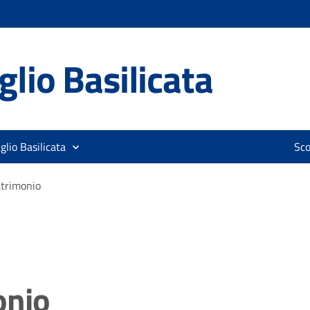
lio Basilicata
glio Basilicata
Sco
trimonio
onio