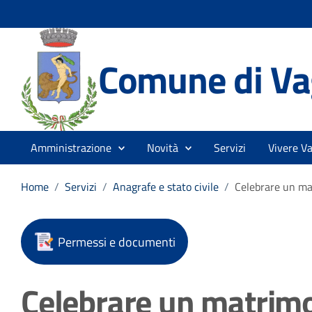
Comune di Vag
Amministrazione
Novità
Servizi
Vivere Va
Home
/
Servizi
/
Anagrafe e stato civile
/
Celebrare un ma
Permessi e documenti
Celebrare un matrim