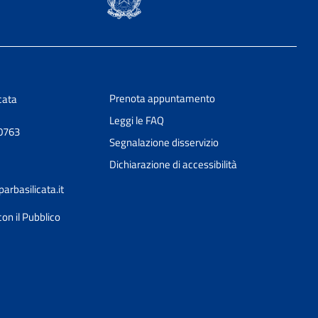
Prenota appuntamento
cata
Leggi le FAQ
50763
Segnalazione disservizio
Dichiarazione di accessibilità
rbasilicata.it
con il Pubblico
Ciao 👋