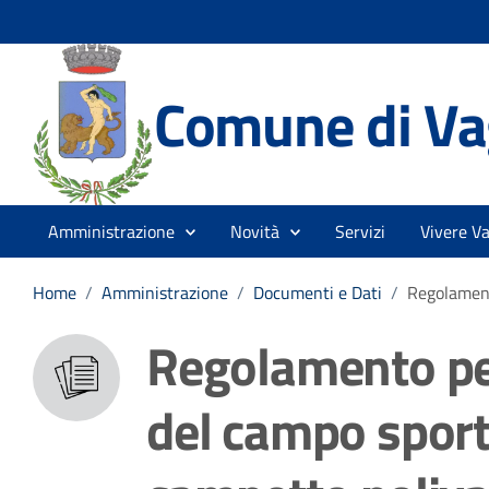
Comune di Vag
Amministrazione
Novità
Servizi
Vivere Va
Home
/
Amministrazione
/
Documenti e Dati
/
Regolament
Regolamento per
del campo spor