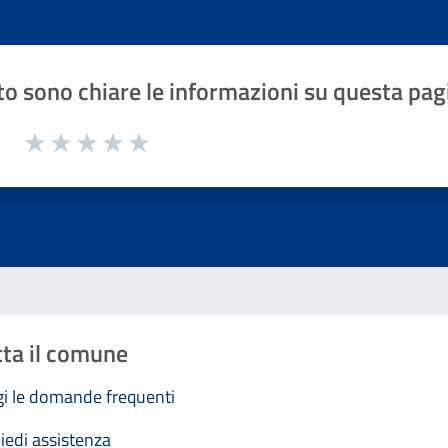
o sono chiare le informazioni su questa pag
1 a 5 stelle la pagina
Valuta 1 stelle su 5
Valuta 2 stelle su 5
Valuta 3 stelle su 5
Valuta 4 stelle su 5
Valuta 5 stelle su 5
ta il comune
i le domande frequenti
iedi assistenza