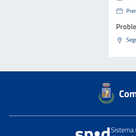
Pre
Proble
Segn
Comu