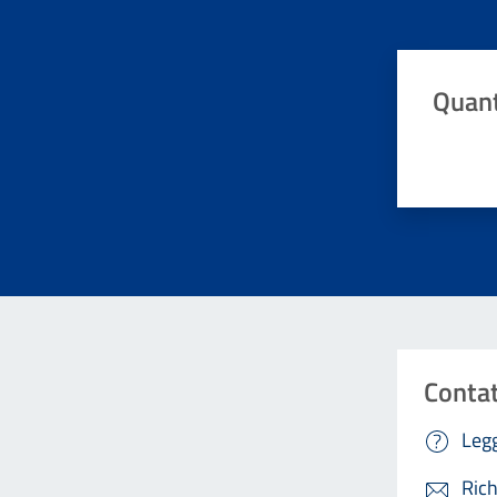
Quant
Valuta da 
Contat
Legg
Rich