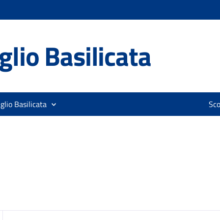
lio Basilicata
glio Basilicata
Sco
zia