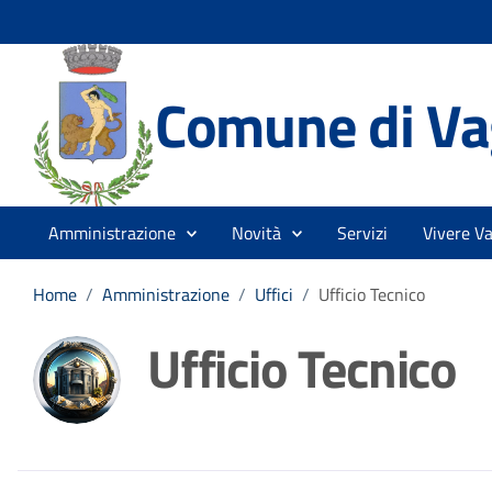
Comune di Vag
Amministrazione
Novità
Servizi
Vivere Va
Home
/
Amministrazione
/
Uffici
/
Ufficio Tecnico
Ufficio Tecnico
Dettagli della noti