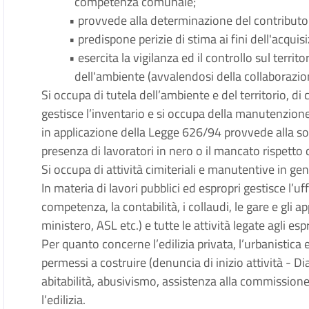
competenza comunale;
• provvede alla determinazione del contributo
• predispone perizie di stima ai fini dell'acquis
• esercita la vigilanza ed il controllo sul terri
dell'ambiente (avvalendosi della collaborazione
Si occupa di tutela dell’ambiente e del territorio, di co
gestisce l’inventario e si occupa della manutenzion
in applicazione della Legge 626/94 provvede alla sosp
presenza di lavoratori in nero o il mancato rispetto d
Si occupa di attività cimiteriali e manutentive in ge
In materia di lavori pubblici ed espropri gestisce l’uf
competenza, la contabilità, i collaudi, le gare e gli app
ministero, ASL etc.) e tutte le attività legate agli esp
Per quanto concerne l’edilizia privata, l’urbanistica
permessi a costruire (denuncia di inizio attività - Di
abitabilità, abusivismo, assistenza alla commission
l’edilizia.