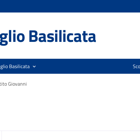
lio Basilicata
glio Basilicata
Sco
tito Giovanni