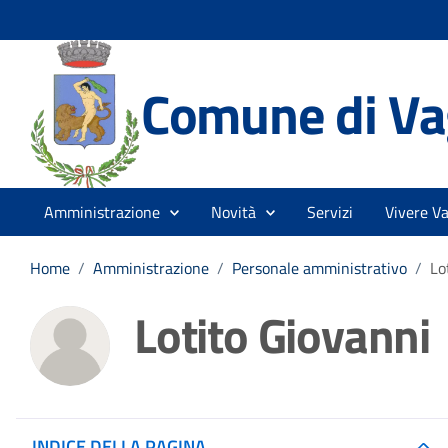
Comune di Vag
Amministrazione
Novità
Servizi
Vivere Va
Home
/
Amministrazione
/
Personale amministrativo
/
Lo
Lotito Giovanni
INDICE DELLA PAGINA