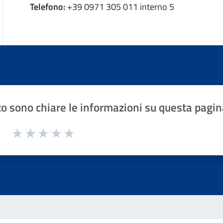
Telefono:
+39 0971 305 011 interno 5
o sono chiare le informazioni su questa pagin
1 a 5 stelle la pagina
Valuta 1 stelle su 5
Valuta 2 stelle su 5
Valuta 3 stelle su 5
Valuta 4 stelle su 5
Valuta 5 stelle su 5