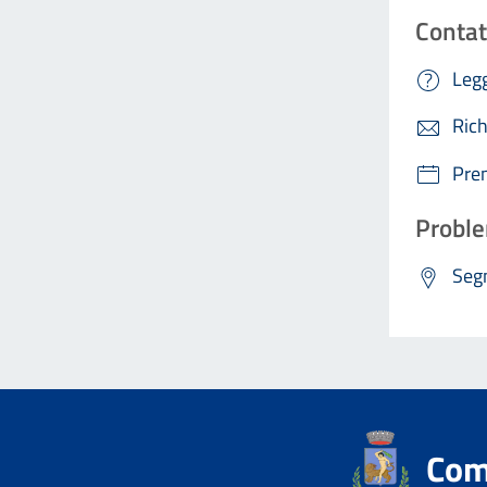
Contat
Legg
Rich
Pre
Proble
Segn
Comu