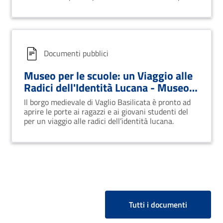
delle nostre radici
Documenti pubblici
Museo per le scuole: un Viaggio alle
Radici dell'Identità Lucana - Museo
delle Antiche Genti di Lucania
Il borgo medievale di Vaglio Basilicata è pronto ad
aprire le porte ai ragazzi e ai giovani studenti del
per un viaggio alle radici dell’identità lucana.
Tutti i documenti