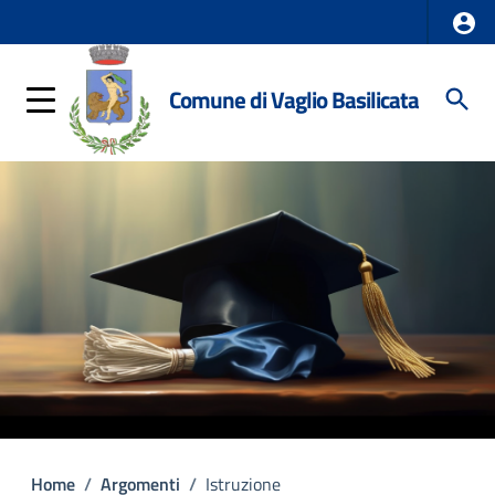
Comune di Vaglio Basilicata
Home
/
Argomenti
/
Istruzione