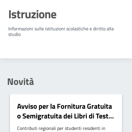
Istruzione
Dettagli della notizia
Informazioni sulle istituzioni scolastiche e diritto alla
studio
Novità
Avviso per la Fornitura Gratuita
o Semigratuita dei Libri di Testo
– A.S. 2025/2026
Contributi regionali per studenti residenti in