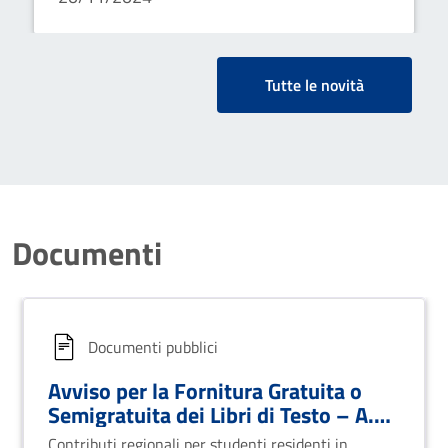
ultimi Tre anni della Scuola
Secondaria Superiore - anno
scolastico 2024/2025
Tutte le novità
Documenti
Documenti pubblici
Avviso per la Fornitura Gratuita o
Semigratuita dei Libri di Testo – A.S.
2025/2026
Contributi regionali per studenti residenti in