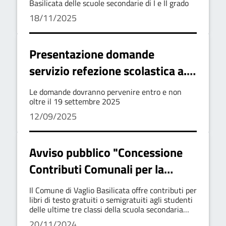
Basilicata delle scuole secondarie di I e II grado
18/11/2025
Presentazione domande
servizio refezione scolastica a.s.
2025/2026 avvio iscrizione
Le domande dovranno pervenire entro e non
oltre il 19 settembre 2025
12/09/2025
Avviso pubblico "Concessione
Contributi Comunali per la
fornitura gratuita o
Il Comune di Vaglio Basilicata offre contributi per
semigratuita dei libri di testo
libri di testo gratuiti o semigratuiti agli studenti
delle ultime tre classi della scuola secondaria
agli studenti frequentanti gli
superiore per l'anno scolastico 2024-2025.
20/11/2024