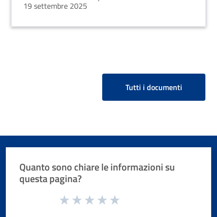
19 settembre 2025
Tutti i documenti
Quanto sono chiare le informazioni su
questa pagina?
Valuta da 1 a 5 stelle la pagina
Valuta 1 stelle su 5
Valuta 2 stelle su 5
Valuta 3 stelle su 5
Valuta 4 stelle su 5
Valuta 5 stelle su 5