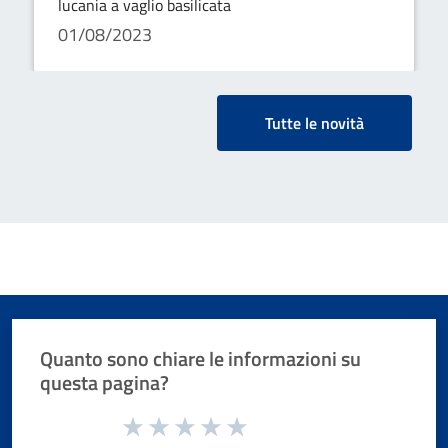
lucania a vaglio basilicata
01/08/2023
Tutte le novità
Quanto sono chiare le informazioni su
questa pagina?
Valuta da 1 a 5 stelle la pagina
Valuta 1 stelle su 5
Valuta 2 stelle su 5
Valuta 3 stelle su 5
Valuta 4 stelle su 5
Valuta 5 stelle su 5