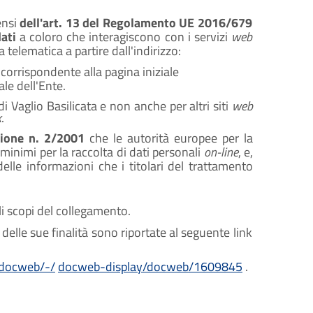
ensi
dell'art. 13 del Regolamento UE 2016/679
dati
a coloro che interagiscono con i servizi
web
 telematica a partire dall'indirizzo:
corrispondente alla pagina iniziale
iale dell'Ente.
i Vaglio Basilicata e non anche per altri siti
web
k
.
ione n. 2/2001
che le autorità europee per la
i minimi per la raccolta di dati personali
on-line
, e,
delle informazioni che i titolari del trattamento
i scopi del collegamento.
lle sue finalità sono riportate al seguente link
/docweb/-/
docweb-display/docweb/1609845
.