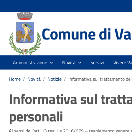
Comune di Vag
Amministrazione
Novità
Servizi
Vivere Va
Home
/
Novità
/
Notizie
/
Informativa sul trattamento dei
Informativa sul tratt
personali
Ai sensi dell’art. 13 reg. Ue 2016/679 – regolamento generale