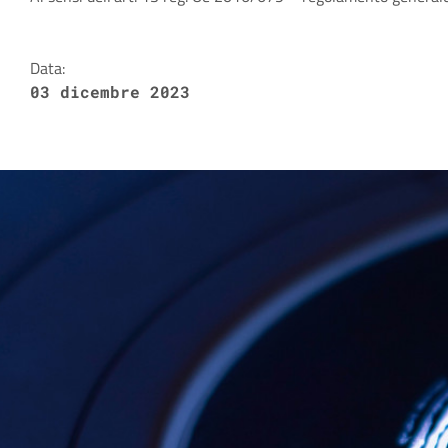
Dettagli della notizia
Data:
03 dicembre 2023