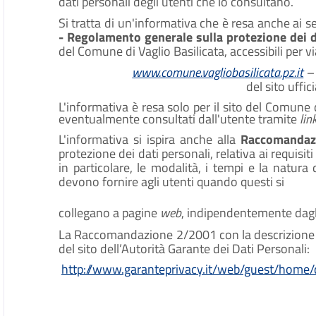
dati personali degli utenti che lo consultano.
Si tratta di un'informativa che è resa anche ai s
- Regolamento generale sulla protezione dei 
del Comune di Vaglio Basilicata, accessibili per via
www.comune.vagliobasilicata.pz.it
–
del sito uffic
L'informativa è resa solo per il sito del Comune d
eventualmente consultati dall'utente tramite
lin
L'informativa si ispira anche alla
Raccomandaz
protezione dei dati personali, relativa ai requisit
in particolare, le modalità, i tempi e la natura 
devono fornire agli utenti quando questi si
collegano a pagine
web
, indipendentemente dagl
La Raccomandazione 2/2001 con la descrizione de
del sito dell’Autorità Garante dei Dati Personali:
http://www.garanteprivacy.it/web/guest/home