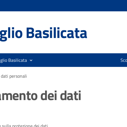
lio Basilicata
glio Basilicata
Sco
 dati personali
amento dei dati
 sulla protezione dei dati