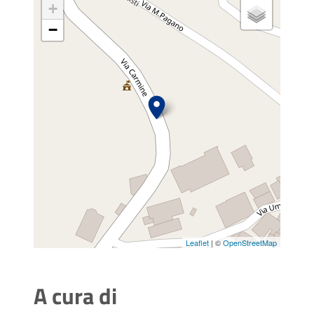
+
−
Leaflet
| ©
OpenStreetMap
A cura di