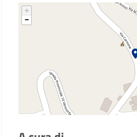
+
−
A cura di