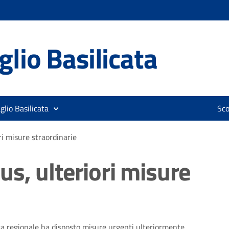
lio Basilicata
glio Basilicata
Sco
i misure straordinarie
s, ulteriori misure
nta regionale ha disposto misure urgenti ulteriormente