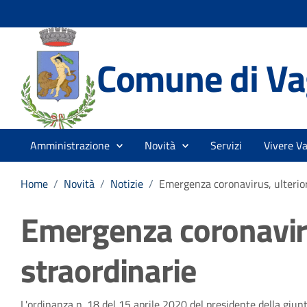
Comune di Vag
Amministrazione
Novità
Servizi
Vivere Va
Home
/
Novità
/
Notizie
/
Emergenza coronavirus, ulterior
Emergenza coronaviru
straordinarie
L'ordinanza n. 18 del 15 aprile 2020 del presidente della giu