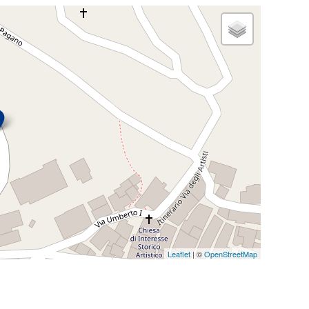
Leaflet
| ©
OpenStreetMap