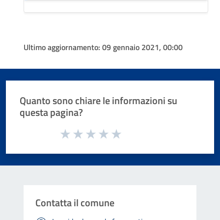
Ultimo aggiornamento:
09 gennaio 2021, 00:00
Quanto sono chiare le informazioni su
questa pagina?
Valuta da 1 a 5 stelle la pagina
Valuta 1 stelle su 5
Valuta 2 stelle su 5
Valuta 3 stelle su 5
Valuta 4 stelle su 5
Valuta 5 stelle su 5
Contatta il comune