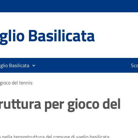
lio Basilicata
glio Basilicata
Sco
gioco del tennis
uttura per gioco del
s nella tensostruttura del comune di vaglio basilicata