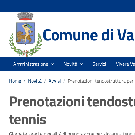
Comune di Vag
Amministrazione
Novità
Servizi
Vivere Va
Home
/
Novità
/
Avvisi
/
Prenotazioni tendostruttura per 
Prenotazioni tendostr
tennis
Giornate, orari e modalità di prenotazione per giocare a tenni