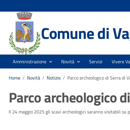
Comune di Vag
Amministrazione
Novità
Servizi
Vivere Va
Home
/
Novità
/
Notizie
/
Parco archeologico di Serra di V
Parco archeologico di
Dettagli della notizia
Il 24 maggio 2025 gli scavi archeologici saranno visitabili su 