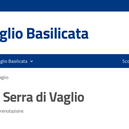
lio Basilicata
glio Basilicata
Sco
aglio
 Serra di Vaglio
prenotazione.