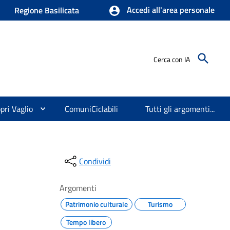
Accedi all'area personale
Regione Basilicata
Cerca con IA
pri Vaglio
ComuniCiclabili
Tutti gli argomenti...
Condividi
Argomenti
Patrimonio culturale
Turismo
Tempo libero