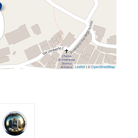
Leaflet
| ©
OpenStreetMap